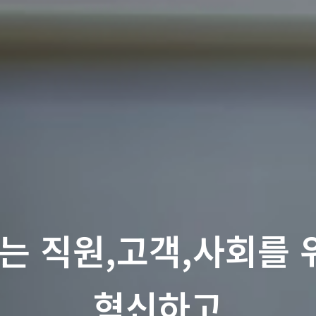
ity는 직원,고객,사회
혁신하고