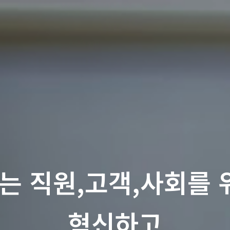
ity는 직원,고객,사회
혁신하고