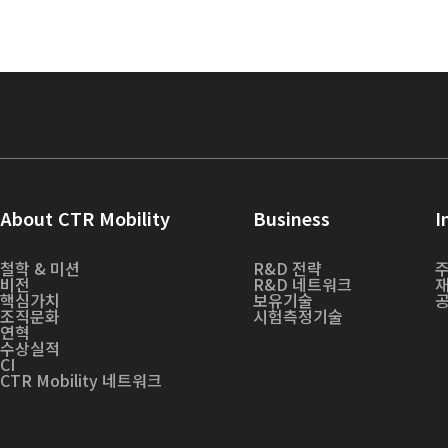
About CTR Mobility
Business
I
철학 & 미션
R&D 전략
비전
R&D 네트워크
핵심가치
보유기술
조직문화
시험측정기술
연혁
수상실적
CI
CTR Mobility 네트워크